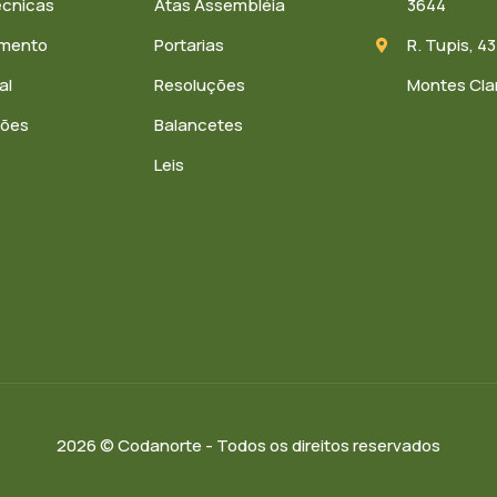
écnicas
Atas Assembléia
3644
amento
Portarias
R. Tupis, 43
al
Resoluções
Montes Cla
ções
Balancetes
Leis
2026 © Codanorte - Todos os direitos reservados