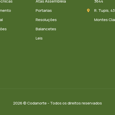
écnicas
Atas Assembléia
3644
amento
Portarias
R. Tupis, 43
al
Resoluções
Montes Cla
ções
Balancetes
Leis
2026 © Codanorte - Todos os direitos reservados