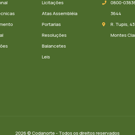
onal
Licitações
0800-03836
écnicas
Atas Assembléia
3644
amento
Portarias
R. Tupis, 43
al
Resoluções
Montes Cla
ções
Balancetes
Leis
2026 © Codanorte - Todos os direitos reservados