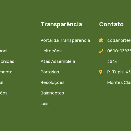
Transparência
Contato
Portal da Transparência
codanorte
onal
Licitações
0800-03836
écnicas
Atas Assembléia
3644
amento
Portarias
R. Tupis, 43
al
Resoluções
Montes Cla
ções
Balancetes
Leis