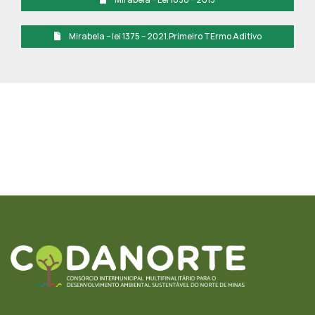
Mirabela – lei 1375 – 2021.Primeiro TErmo Aditivo