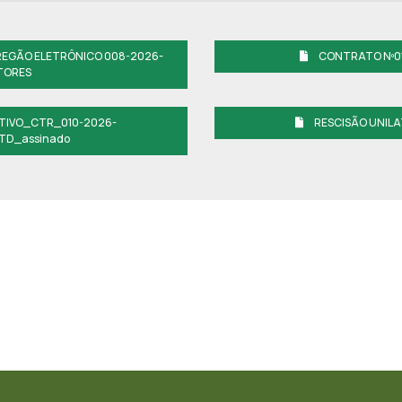
REGÃO ELETRÔNICO 008-2026-
CONTRATO Nº01
TORES
TIVO_CTR_010-2026-
RESCISÃO UNILA
TD_assinado