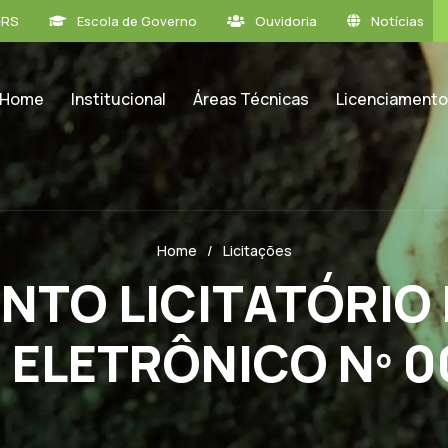
GRS
Escola de Governo
Ouvidoria
Notícias
Home
Institucional
Áreas Técnicas
Licenciamento
Home
Licitações
TO LICITATÓRIO 
 ELETRÔNICO Nº 0