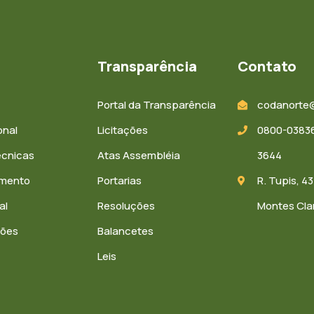
Transparência
Contato
Portal da Transparência
codanorte
onal
Licitações
0800-03836
écnicas
Atas Assembléia
3644
amento
Portarias
R. Tupis, 43
al
Resoluções
Montes Cla
ções
Balancetes
Leis