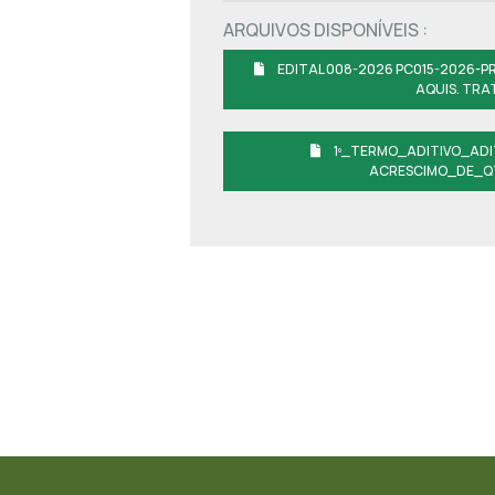
ARQUIVOS DISPONÍVEIS :
EDITAL 008-2026 PC015-2026-P
AQUIS. TRA
1º_TERMO_ADITIVO_ADI
ACRESCIMO_DE_Q