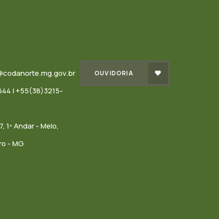
@codanorte.mg.gov.br
OUVIDORIA
44 | +55(38)3215-
7, 1º Andar - Melo,
ro - MG